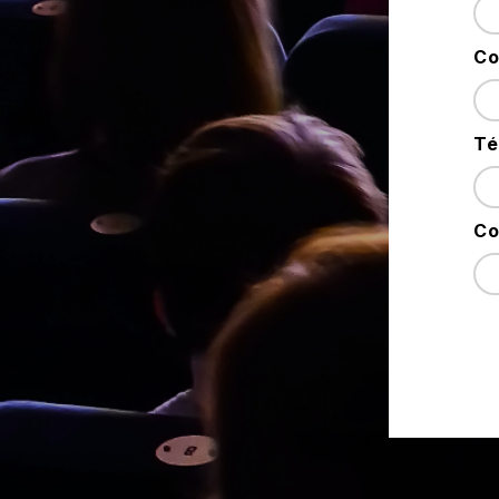
Co
Té
Co