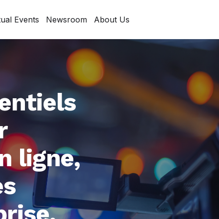
tual Events
Newsroom
About Us
entiels
r
 ligne,
es
rise.