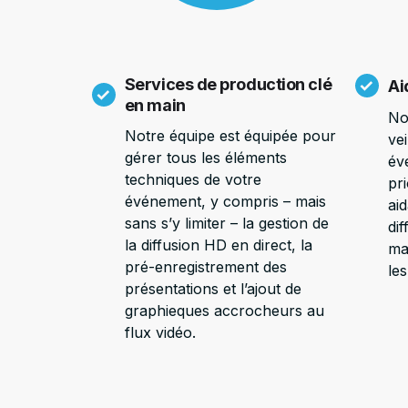
Services de production clé
Ai
en main
No
Notre équipe est équipée pour
ve
gérer tous les éléments
év
techniques de votre
pr
événement, y compris – mais
aid
sans s’y limiter – la gestion de
di
la diffusion HD en direct, la
ma
pré-enregistrement des
le
présentations et l’ajout de
graphieques accrocheurs au
flux vidéo.