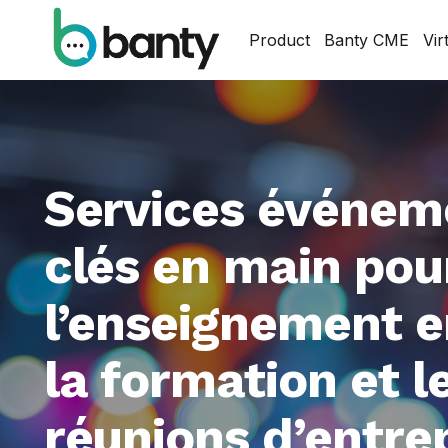
Product
Banty CME
Vir
Services événem
clés en main pou
l’enseignement en
la formation et l
réunions d’entrep